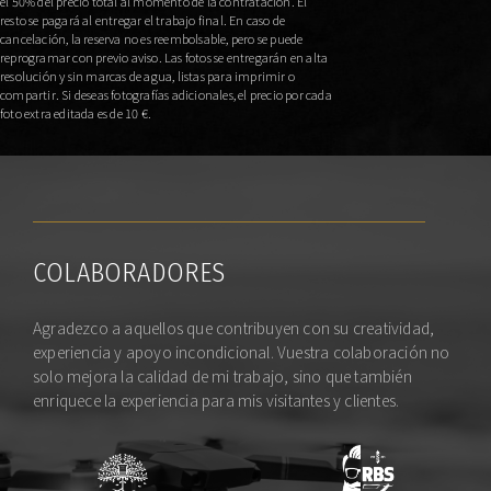
el 50% del precio total al momento de la contratación. El
resto se pagará al entregar el trabajo final. En caso de
cancelación, la reserva no es reembolsable, pero se puede
reprogramar con previo aviso. Las fotos se entregarán en alta
resolución y sin marcas de agua, listas para imprimir o
compartir. Si deseas fotografías adicionales, el precio por cada
foto extra editada es de 10 €.
COLABORADORES
Agradezco a aquellos que contribuyen con su creatividad,
experiencia y apoyo incondicional. Vuestra colaboración no
solo mejora la calidad de mi trabajo, sino que también
enriquece la experiencia para mis visitantes y clientes.